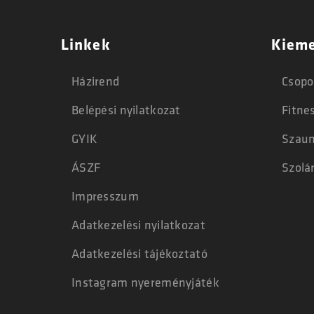
Linkek
Kieme
Házirend
Csopo
Belépési nyilatkozat
Fitne
GYIK
Szau
ÁSZF
Szolá
Impresszum
Adatkezelési nyilatkozat
Adatkezelési tájékoztató
Instagram nyereményjáték