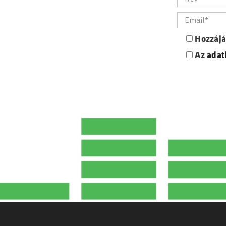
Hozzájá
Az
adat