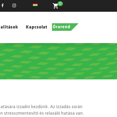
0
Órarend
alitások
Kapcsolat
hatására izzadni kezdünk. Az izzadás során
zen stresszmentesítő és relaxáló hatása van.