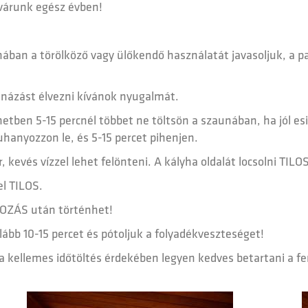
várunk egész évben!
ában a törölköző vagy ülőkendő használatát javasoljuk, a p
aunázást élvezni kívánok nyugalmát.
etben 5-15 percnél többet ne töltsön a szaunában, ha jól e
uhanyozzon le, és 5-15 percet pihenjen.
r, kevés vízzel lehet felönteni. A kályha oldalát locsolni T
el TILOS.
OZÁS után történhet!
bb 10-15 percet és pótoljuk a folyadékveszteséget!
kellemes időtöltés érdekében legyen kedves betartani a fen