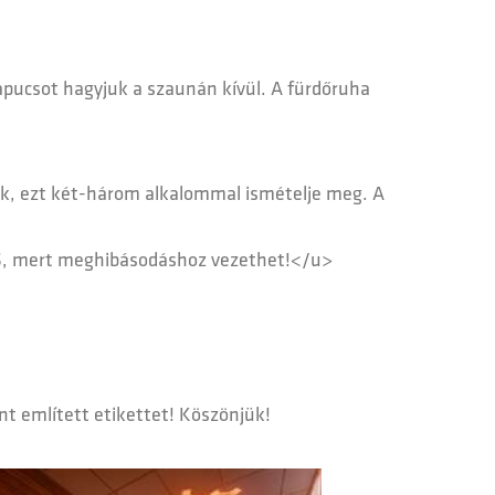
apucsot hagyjuk a szaunán kívül. A fürdőruha
sik, ezt két-három alkalommal ismételje meg. A
ILOS, mert meghibásodáshoz vezethet!</u>
t említett etikettet! Köszönjük!