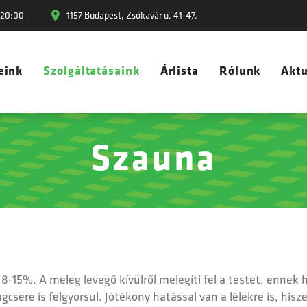
-20:00
1157 Budapest, Zsókavár u. 41-47.
eink
Szolgáltatásaink
Árlista
Rólunk
Aktu
Szauna
8-15%. A meleg levegő kívülről melegíti fel a testet, ennek 
csere is felgyorsul. Jótékony hatással van a lélekre is, his