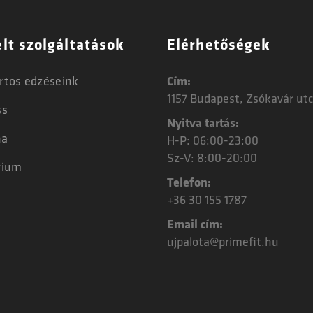
lt szolgáltatások
Elérhetőségek
rtos edzéseink
Cím:
1157 Budapest, Zsókavár utc
ss
Nyitva tartás:
na
H-P: 06:00-23:00
Sz-V: 8:00-20:00
rium
Telefon:
+36 30 155 1787
Email cím:
ujpalota@primefit.hu