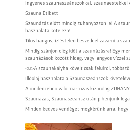
Ingyenes szaunaszeánszokkal, szaunaestekkel 
Szauna Etikett
Szaunázás előtt mindig zuhanyozzon le! A szaun
használata kötelező!
Tilos hangos, ízléstelen beszéddel zavarni a sz
Mindig szánjon elég időt a szaunázásra! Egy men
szaunázások között hideg, vagy langyos vízzel z
<u>A szaunakályha köveit csak felülről, többszö
Illóolaj használata a Szaunaszeánszok kivételév
A medencében való mártózás kizárólag ZUHANY
Szaunázás, Szaunaszeánsz után pihenjünk legalá
Minden kedves vendéget megkérünk arra, hogy a 