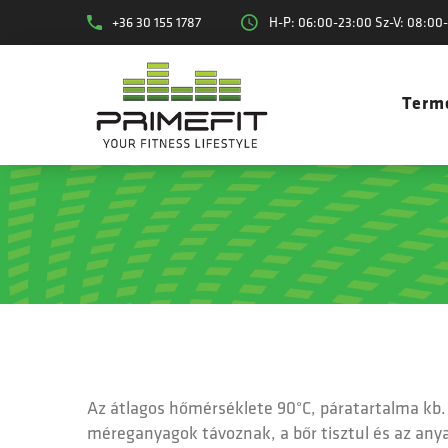
+36 30 155 1787
H-P: 06:00-23:00 Sz-V: 08:00
Term
Az átlagos hőmérséklete 90°C, páratartalma kb. 
méreganyagok távoznak, a bőr tisztul és az anyag