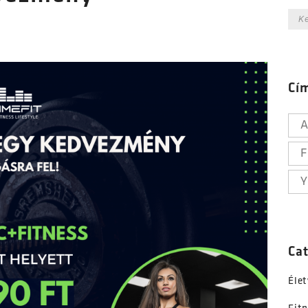
Cí
A
F
Y
Ca
Élet