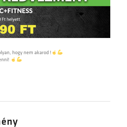
olyan, hogy nem akarod !
enni!
mény