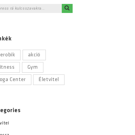
mkék
erobik
akció
itness
Gym
oga Center
Életvitel
tegories
vitel