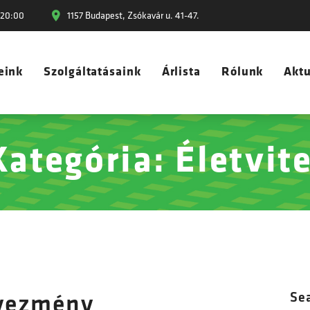
-20:00
1157 Budapest, Zsókavár u. 41-47.
eink
Szolgáltatásaink
Árlista
Rólunk
Aktu
Kategória: Életvite
Se
dvezmény