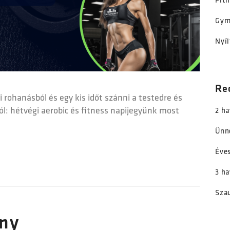
Fit
Gy
Nyíl
Re
rohanásból és egy kis időt szánni a testedre és
l: hétvégi aerobic és fitness napijegyünk most
2 ha
Ünn
Éve
3 ha
Sza
ény