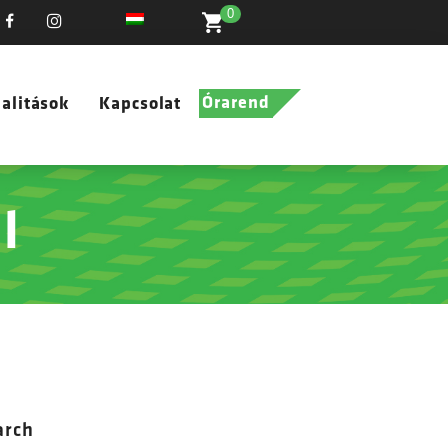
0
Órarend
alitások
Kapcsolat
l
arch