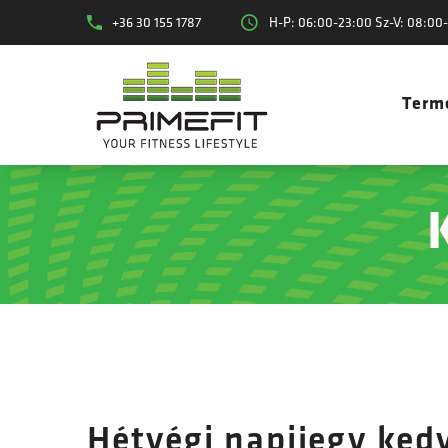
+36 30 155 1787
H-P: 06:00-23:00 Sz-V: 08:00
Term
Hétvégi napijegy ke