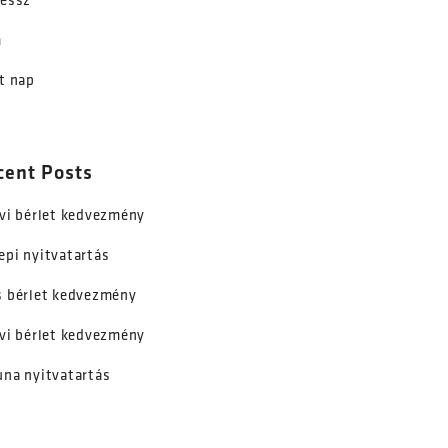
nessz
m
t nap
cent Posts
vi bérlet kedvezmény
epi nyitvatartás
s bérlet kedvezmény
vi bérlet kedvezmény
una nyitvatartás