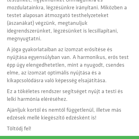
testünket, figyelmünket Önmagunkra és
mozdulatainkra, légzésünkre irányítani. Miközben a
testet alaposan átmozgató testhelyzeteket
(ászanákat) végzünk, megtanuljuk
idegrendszerünket, légzésünket is lecsillapítani,
megnyugtatni.
A jóga gyakorlataiban az izomzat erősítése és
nyújtása egyensúlyban van. A harmonikus, erős test
épp úgy elengedhetetlen, mint a nyugodt, csendes
elme, az izomzat optimális nyújtása és a
kikapcsolódásra való képesség elsajátítása.
Ez a tökéletes rendszer segítséget nyújt a testi és
lelki harmónia eléréséhez.
Ajánljuk kortól és nemtől függetlenül, illetve más
edzések mellé kiegészítő edzésként is!
Töltődj fel!