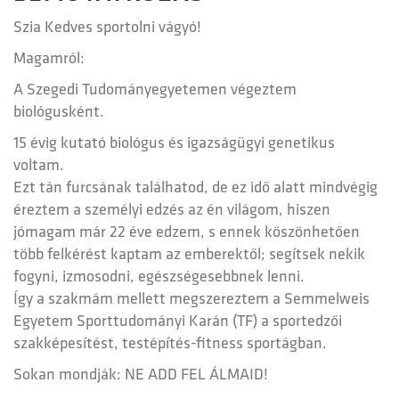
Szia Kedves sportolni vágyó!
Magamról:
A Szegedi Tudományegyetemen végeztem
biológusként.
15 évig kutató biológus és igazságügyi genetikus
voltam.
Ezt tán furcsának találhatod, de ez idő alatt mindvégig
éreztem a személyi edzés az én világom, hiszen
jómagam már 22 éve edzem, s ennek köszönhetően
több felkérést kaptam az emberektől; segítsek nekik
fogyni, izmosodni, egészségesebbnek lenni.
Így a szakmám mellett megszereztem a Semmelweis
Egyetem Sporttudományi Karán (TF) a sportedzői
szakképesítést, testépítés-fitness sportágban.
Sokan mondják: NE ADD FEL ÁLMAID!