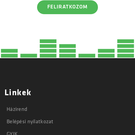
Linkek
Házirend
Belépési nyilatkozat
GYIK