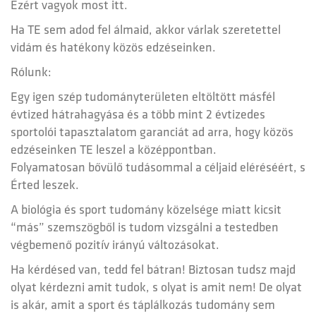
Ezért vagyok most itt.
Ha TE sem adod fel álmaid, akkor várlak szeretettel
vidám és hatékony közös edzéseinken.
Rólunk:
Egy igen szép tudományterületen eltöltött másfél
évtized hátrahagyása és a több mint 2 évtizedes
sportolói tapasztalatom garanciát ad arra, hogy közös
edzéseinken TE leszel a középpontban.
Folyamatosan bővülő tudásommal a céljaid eléréséért, s
Érted leszek.
A biológia és sport tudomány közelsége miatt kicsit
“más” szemszögből is tudom vizsgálni a testedben
végbemenő pozitív irányú változásokat.
Ha kérdésed van, tedd fel bátran! Biztosan tudsz majd
olyat kérdezni amit tudok, s olyat is amit nem! De olyat
is akár, amit a sport és táplálkozás tudomány sem