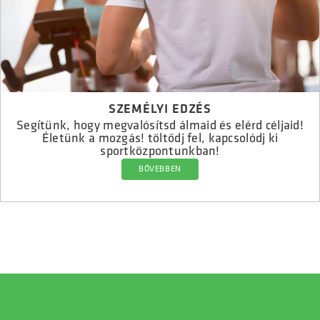
SZEMÉLYI EDZÉS
Segítünk, hogy megvalósítsd álmaid és elérd céljaid!
Életünk a mozgás! töltődj fel, kapcsolódj ki
sportközpontunkban!
BŐVEBBEN