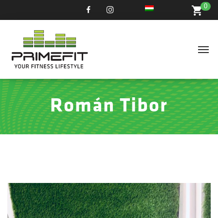
0
Román Tibor