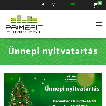
0
Ünnepi nyitvatartás