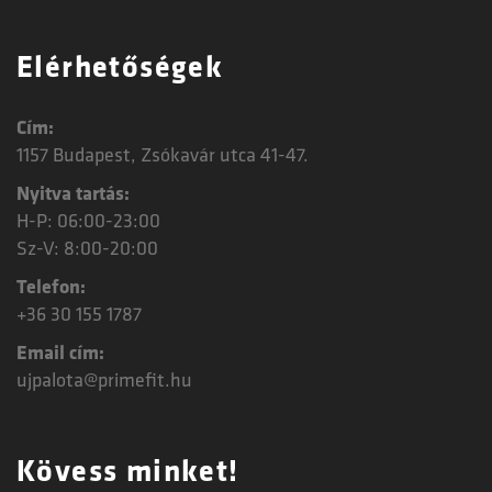
Elérhetőségek
Cím:
1157 Budapest, Zsókavár utca 41-47.
Nyitva tartás:
H-P: 06:00-23:00
Sz-V: 8:00-20:00
Telefon:
+36 30 155 1787
Email cím:
ujpalota@primefit.hu
Kövess minket!