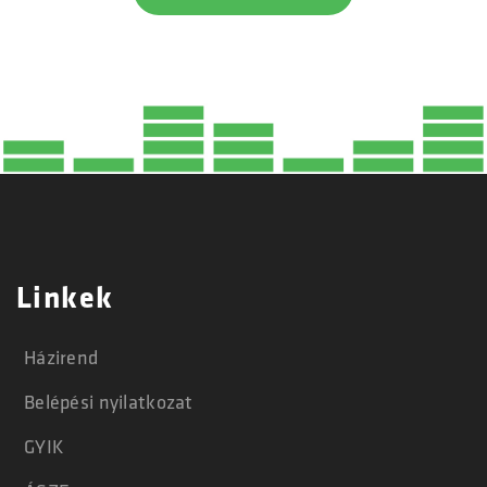
Linkek
Házirend
Belépési nyilatkozat
GYIK