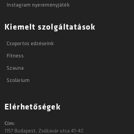
Instagram nyereményjáték
Kiemelt szolgáltatások
Csoportos edzéseink
Fitness
Szauna
Szolárium
Elérhetőségek
Cím:
1157 Budapest, Zsókavár utca 41-47.