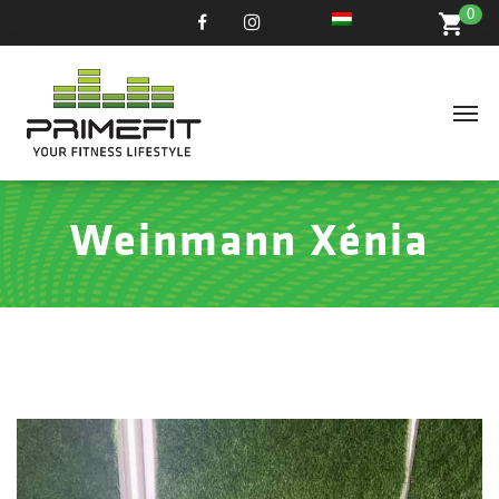
0
Weinmann Xénia