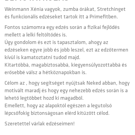
Weinmann Xénia vagyok, zumba órákat, Stretchinget
és funkcionális edzéseket tartok itt a Primefitben.
Fontos számomra egy edzés során a fizikai fejlődés
mellett a lelki feltöltődés is.
Úgy gondolom és ezt is tapasztalom, ahogy az
edzéseken egyre jobb és jobb leszel, ezt az edzőtermen
kívül is kamatoztatni tudod majd.
Kitartóbbá, magabiztosabbá, kiegyensúlyozottabbá és
erősebbé válsz a hétköznapokban is.
Célom az , hogy segítséget nyújtsak Neked abban, hogy
motivált maradj és hogy egy nehezebb edzés során is a
lehető legtöbbet hozd ki magadból.
Emellett, hogy az alapoktól egészen a legutolsó
lépcsőfokig biztonságosan elérd kitűzött célod.
Szeretettel várlak edzéseimen!