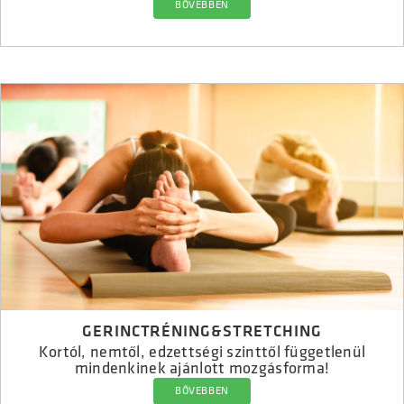
BŐVEBBEN
GERINCTRÉNING&STRETCHING
Kortól, nemtől, edzettségi szinttől függetlenül
mindenkinek ajánlott mozgásforma!
BŐVEBBEN